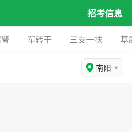
招考信息
招警
军转干
三支一扶
基
南阳