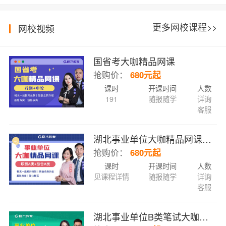
更多网校课程>>
网校视频
国省考大咖精品网课
抢购价：
680元起
课时
开课时间
人数
191
随报随学
详询
客服
湖北事业单位大咖精品网课（职测A类+综合A类）
抢购价：
680元起
课时
开课时间
人数
见课程详情
随报随学
详询
客服
湖北事业单位B类笔试大咖精品网课（职测B类+综合B类）